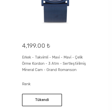
4,199.00 ₺
Erkek - Takvi̇mli̇ - Mavi̇ - Mavi̇ - Çeli̇k
Örme Kordon - 3 Atm - Sertleşti̇ri̇lmi̇ş
Mi̇neral Cam - Grand Romanson
Renk
Tükendi