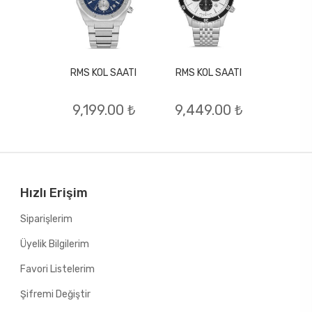
RMS KOL SAATI
RMS KOL SAATI
L SAATI
RMS KO
9,199.00 ₺
9,449.00 ₺
.00 ₺
7,99
Hızlı Erişim
Siparişlerim
Üyelik Bilgilerim
Favori Listelerim
Şifremi Değiştir