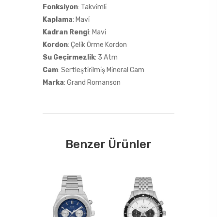
Fonksiyon
: Takvi̇mli̇
Kaplama
: Mavi̇
Kadran Rengi
: Mavi̇
Kordon
: Çeli̇k Örme Kordon
Su Geçirmezlik
: 3 Atm
Cam
: Sertleşti̇ri̇lmi̇ş Mi̇neral Cam
Marka
: Grand Romanson
Benzer Ürünler