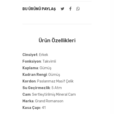
BU ÜRÜNÜ PAYLAŞ
Ürün Özellikleri
Cinsiyet
: Erkek
Fonksiyon
: Takvi̇mli̇
Kaplama
: Gümüş
Kadran Rengi
: Gümüş
Kordon
: Paslanmaz Masi̇f Çeli̇k
Su Geçirmezlik
: 5 Atm
Cam
: Sertleşti̇ri̇lmi̇ş Mi̇neral Cam
Marka
: Grand Romanson
Kasa Çapı
: 41