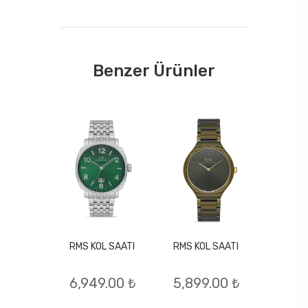
Benzer Ürünler
RMS KOL SAATI
RMS KOL SAATI
L SAATI
RMS KO
6,949.00 ₺
5,899.00 ₺
.00 ₺
7,44