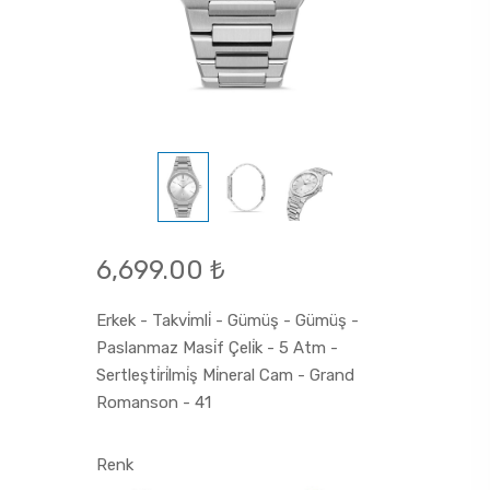
6,699.00 ₺
Erkek - Takvi̇mli̇ - Gümüş - Gümüş -
Paslanmaz Masi̇f Çeli̇k - 5 Atm -
Sertleşti̇ri̇lmi̇ş Mi̇neral Cam - Grand
Romanson - 41
Renk