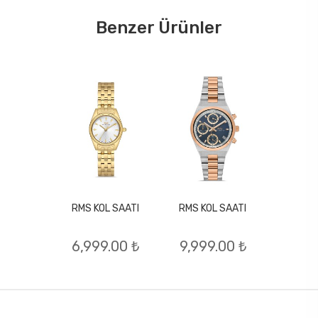
Benzer Ürünler
RMS KOL SAATI
RMS KOL SAATI
L SAATI
RMS KO
6,999.00 ₺
9,999.00 ₺
.00 ₺
6,44