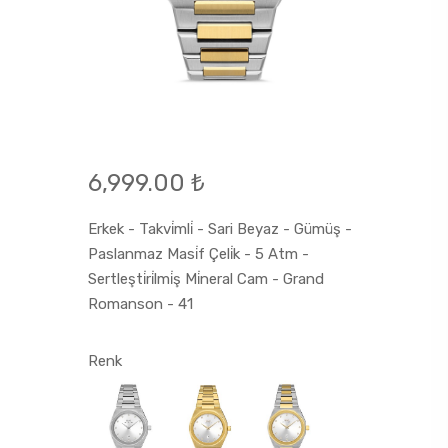
6,999.00 ₺
Erkek - Takvi̇mli̇ - Sari Beyaz - Gümüş -
Paslanmaz Masi̇f Çeli̇k - 5 Atm -
Sertleşti̇ri̇lmi̇ş Mi̇neral Cam - Grand
Romanson - 41
Renk