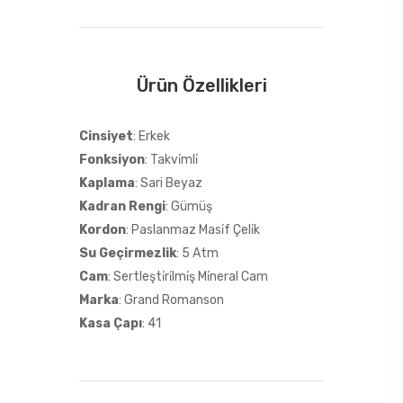
Ürün Özellikleri
Cinsiyet
: Erkek
Fonksiyon
: Takvi̇mli̇
Kaplama
: Sari Beyaz
Kadran Rengi
: Gümüş
Kordon
: Paslanmaz Masi̇f Çeli̇k
Su Geçirmezlik
: 5 Atm
Cam
: Sertleşti̇ri̇lmi̇ş Mi̇neral Cam
Marka
: Grand Romanson
Kasa Çapı
: 41