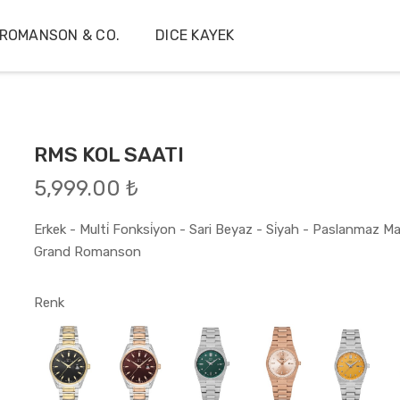
ROMANSON & CO.
DICE KAYEK
RMS KOL SAATI
5,999.00 ₺
Erkek - Multi̇ Fonksi̇yon - Sari Beyaz - Si̇yah - Paslanmaz Masi̇
Grand Romanson
Renk