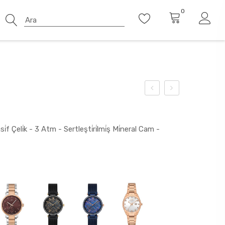
0
f Çeli̇k - 3 Atm - Sertleşti̇ri̇lmi̇ş Mi̇neral Cam -