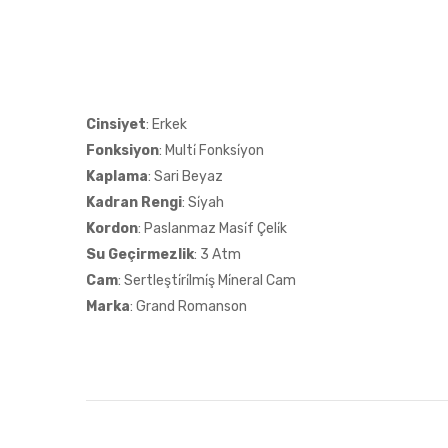
Cinsiyet
: Erkek
Fonksiyon
: Multi̇ Fonksi̇yon
Kaplama
: Sari Beyaz
Kadran Rengi
: Si̇yah
Kordon
: Paslanmaz Masi̇f Çeli̇k
Su Geçirmezlik
: 3 Atm
Cam
: Sertleşti̇ri̇lmi̇ş Mi̇neral Cam
Marka
: Grand Romanson