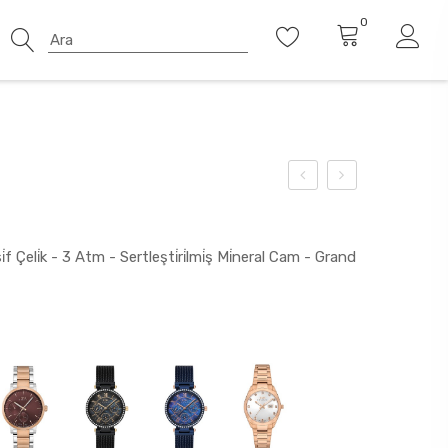
0
f Çeli̇k - 3 Atm - Sertleşti̇ri̇lmi̇ş Mi̇neral Cam - Grand