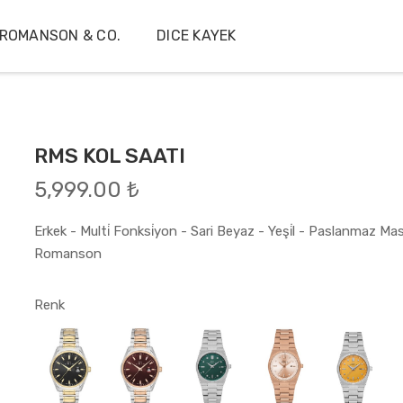
ROMANSON & CO.
DICE KAYEK
RMS KOL SAATI
5,999.00 ₺
Erkek - Multi̇ Fonksi̇yon - Sari Beyaz - Yeşi̇l - Paslanmaz Masi̇
Romanson
Renk