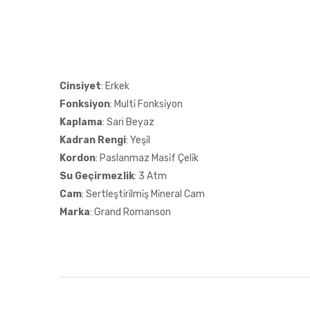
Cinsiyet
: Erkek
Fonksiyon
: Multi̇ Fonksi̇yon
Kaplama
: Sari Beyaz
Kadran Rengi
: Yeşi̇l
Kordon
: Paslanmaz Masi̇f Çeli̇k
Su Geçirmezlik
: 3 Atm
Cam
: Sertleşti̇ri̇lmi̇ş Mi̇neral Cam
Marka
: Grand Romanson