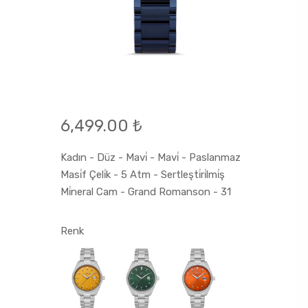
6,499.00 ₺
Kadın - Düz - Mavi̇ - Mavi̇ - Paslanmaz
Masi̇f Çeli̇k - 5 Atm - Sertleşti̇ri̇lmi̇ş
Mi̇neral Cam - Grand Romanson - 31
Renk