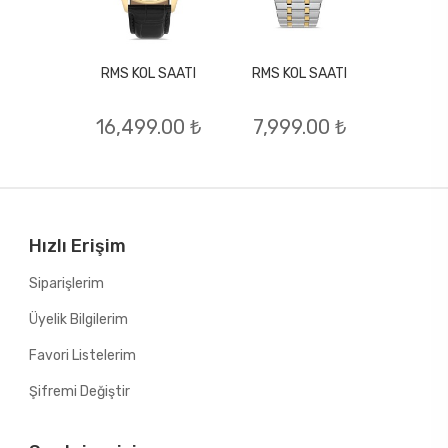
RMS KOL SAATI
RMS KOL SAATI
L SAATI
RMS KO
16,499.00 ₺
7,999.00 ₺
.00 ₺
6,94
Hızlı Erişim
Siparişlerim
Üyelik Bilgilerim
Favori Listelerim
Şifremi Değiştir