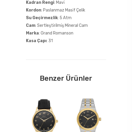
Kadran Rengi
: Mavi̇
Kordon
: Paslanmaz Masi̇f Çeli̇k
Su Geçirmezlik
: 5 Atm
Cam
: Sertleşti̇ri̇lmi̇ş Mi̇neral Cam
Marka
: Grand Romanson
Kasa Çapı
: 31
Benzer Ürünler