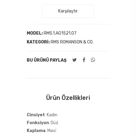
Karşılaştır
MODEL:
RMS.1.AG1521.07
KATEGORI:
RMS ROMANSON & CO.
BU ÜRÜNÜ PAYLAŞ
Ürün Özellikleri
Cinsiyet
: Kadın
Fonksiyon
: Düz
Kaplama
: Mavi̇