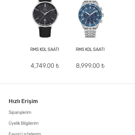
RMS KOL SAATI
RMS KOL SAATI
L SAATI
RMS KO
4,749.00 ₺
8,999.00 ₺
.00 ₺
6,74
Hızlı Erişim
Siparişlerim
Üyelik Bilgilerim
Favori Listelerim