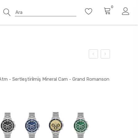
0
 Atm - Sertleşti̇ri̇lmi̇ş Mi̇neral Cam - Grand Romanson