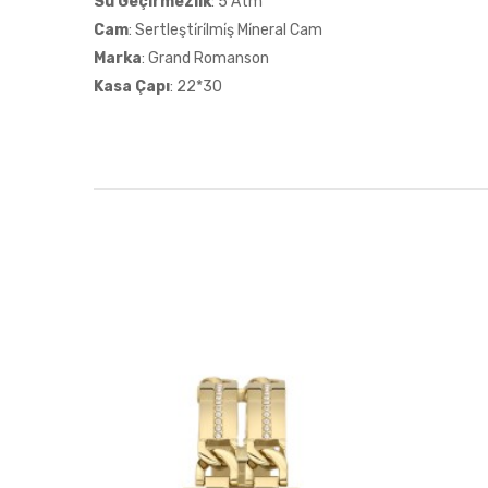
Su Geçirmezlik
: 5 Atm
Cam
: Sertleşti̇ri̇lmi̇ş Mi̇neral Cam
Marka
: Grand Romanson
Kasa Çapı
: 22*30