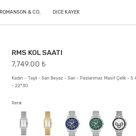
ROMANSON & CO.
DICE KAYEK
RMS KOL SAATI
7,749.00 ₺
Kadın - Taşli - Sari Beyaz - Sari - Paslanmaz Masi̇f Çeli̇k - 5
- 22*30
Renk