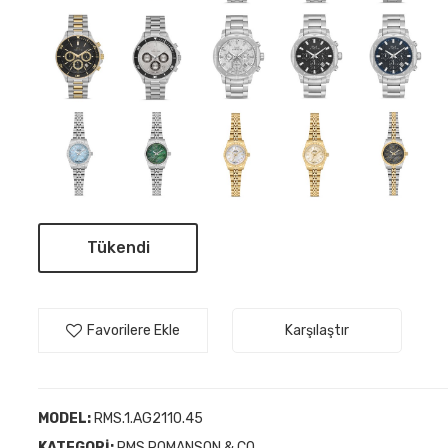
Tükendi
Favorilere Ekle
Karşılaştır
MODEL:
RMS.1.AG2110.45
KATEGORI:
RMS ROMANSON & CO.