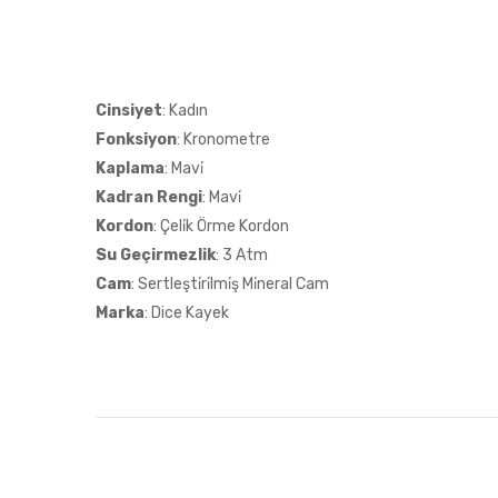
Cinsiyet
: Kadın
Fonksiyon
: Kronometre
Kaplama
: Mavi̇
Kadran Rengi
: Mavi̇
Kordon
: Çeli̇k Örme Kordon
Su Geçirmezlik
: 3 Atm
Cam
: Sertleşti̇ri̇lmi̇ş Mi̇neral Cam
Marka
: Dice Kayek