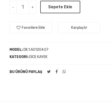
Sepete Ekle
-
+
Favorilere Ekle
Karşılaştır
MODEL:
DK.1.AG1204.07
KATEGORI:
DICE KAYEK
BU ÜRÜNÜ PAYLAŞ