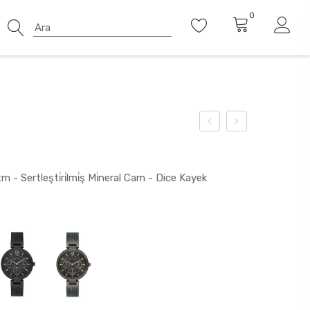
0
 - Sertleşti̇ri̇lmi̇ş Mi̇neral Cam - Dice Kayek