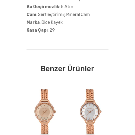
Su Geçirmezlik
: 5 Atm
Cam
: Sertleşti̇ri̇lmi̇ş Mi̇neral Cam
Marka
: Dice Kayek
Kasa Çapı
: 29
Benzer Ürünler