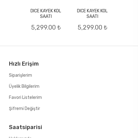
DICE KAYEK KOL
DICE KAYEK KOL
YEK KOL
DICE K
SAATI
SAATI
ATI
SA
5,299.00 ₺
5,299.00 ₺
.00 ₺
4,69
Hızlı Erişim
Siparişlerim
Üyelik Bilgilerim
Favori Listelerim
Şifremi Değiştir
Saatsiparisi