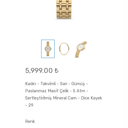
5,999.00 ₺
Kadın - Takvi̇mli̇ - Sari - Gümüş -
Paslanmaz Masi̇f Çeli̇k - 5 Atm -
Sertleşti̇ri̇lmi̇ş Mi̇neral Cam - Dice Kayek
- 29
Renk