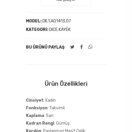
MODEL:
DK.1.AG1413.07
KATEGORI:
DICE KAYEK
BU ÜRÜNÜ PAYLAŞ
Ürün Özellikleri
Cinsiyet
: Kadın
Fonksiyon
: Takvi̇mli̇
Kaplama
: Sari
Kadran Rengi
: Gümüş
Kordon
: Paslanmaz Masi̇f Çeli̇k