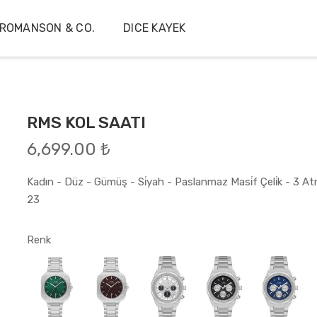
ROMANSON & CO.
DICE KAYEK
RMS KOL SAATI
6,699.00 ₺
Kadın - Düz - Gümüş - Si̇yah - Paslanmaz Masi̇f Çeli̇k - 3 At
23
Renk