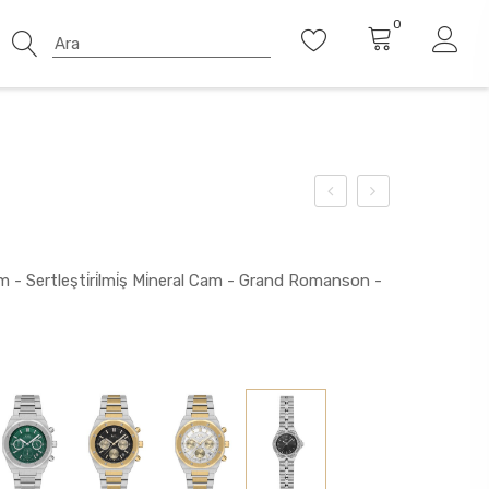
0
m - Sertleşti̇ri̇lmi̇ş Mi̇neral Cam - Grand Romanson -