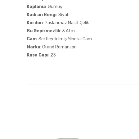
Kaplama
: Gümüş
Kadran Rengi
: Si̇yah
Kordon
: Paslanmaz Masi̇f Çeli̇k
Su Geçirmezlik
: 3 Atm
Cam
: Sertleşti̇ri̇lmi̇ş Mi̇neral Cam
Marka
: Grand Romanson
Kasa Çapı
: 23