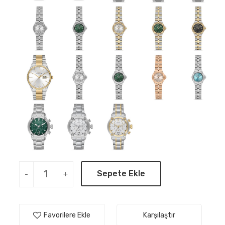
Sepete Ekle
-
+
Favorilere Ekle
Karşılaştır