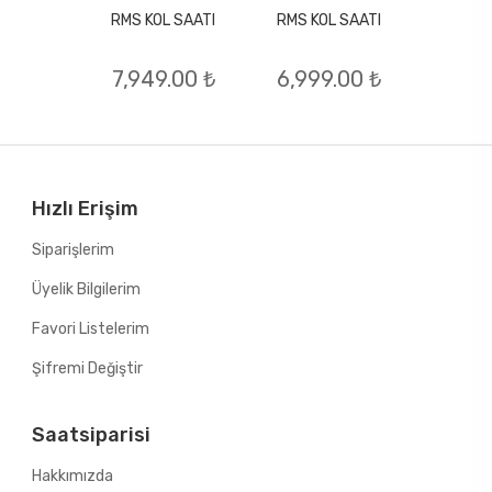
RMS KOL SAATI
RMS KOL SAATI
L SAATI
RMS KO
7,949.00 ₺
6,999.00 ₺
.00 ₺
5,99
Hızlı Erişim
Siparişlerim
Üyelik Bilgilerim
Favori Listelerim
Şifremi Değiştir
Saatsiparisi
Hakkımızda