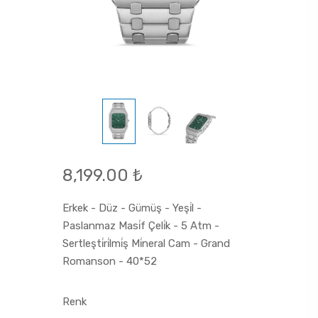
8,199.00 ₺
Erkek - Düz - Gümüş - Yeşi̇l -
Paslanmaz Masi̇f Çeli̇k - 5 Atm -
Sertleşti̇ri̇lmi̇ş Mi̇neral Cam - Grand
Romanson - 40*52
Renk