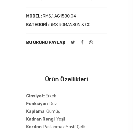
MODEL:
RMS.1.AG1580.04
KATEGORI:
RMS ROMANSON & CO.
BU ÜRÜNÜ PAYLAŞ
Ürün Özellikleri
Cinsiyet
: Erkek
Fonksiyon
: Düz
Kaplama
: Gümüş
Kadran Rengi
: Yeşi̇l
Kordon
: Paslanmaz Masi̇f Çeli̇k