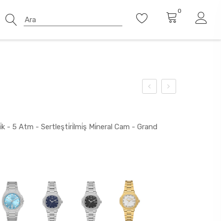
0
k - 5 Atm - Sertleşti̇ri̇lmi̇ş Mi̇neral Cam - Grand