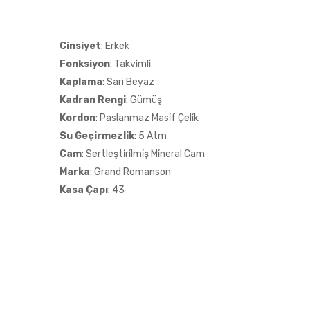
Cinsiyet
: Erkek
Fonksiyon
: Takvi̇mli̇
Kaplama
: Sari Beyaz
Kadran Rengi
: Gümüş
Kordon
: Paslanmaz Masi̇f Çeli̇k
Su Geçirmezlik
: 5 Atm
Cam
: Sertleşti̇ri̇lmi̇ş Mi̇neral Cam
Marka
: Grand Romanson
Kasa Çapı
: 43