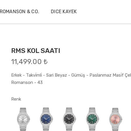
ROMANSON & CO.
DICE KAYEK
RMS KOL SAATI
11,499.00 ₺
Erkek - Takvi̇mli̇ - Sari Beyaz - Gümüş - Paslanmaz Masi̇f Çeli̇
Romanson - 43
Renk