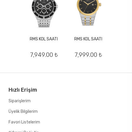
RMS KOL SAATI
RMS KOL SAATI
L SAATI
RMS KO
7,949.00 ₺
7,999.00 ₺
.00 ₺
9,29
Hızlı Erişim
Siparişlerim
Üyelik Bilgilerim
Favori Listelerim