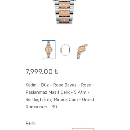
7,999.00 ₺
Kadın - Düz - Rose Beyaz - Rose -
Paslanmaz Masi̇f Çeli̇k - 5 Atm -
Sertleşti̇ri̇lmi̇ş Mi̇neral Cam - Grand
Romanson - 30
Renk