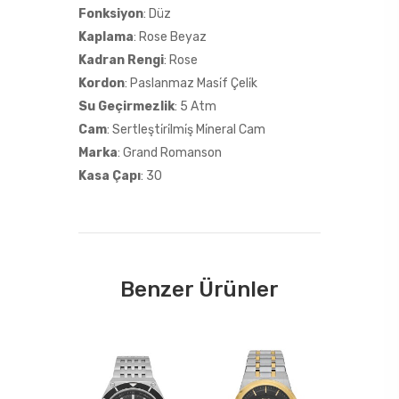
Fonksiyon
: Düz
Kaplama
: Rose Beyaz
Kadran Rengi
: Rose
Kordon
: Paslanmaz Masi̇f Çeli̇k
Su Geçirmezlik
: 5 Atm
Cam
: Sertleşti̇ri̇lmi̇ş Mi̇neral Cam
Marka
: Grand Romanson
Kasa Çapı
: 30
Benzer Ürünler