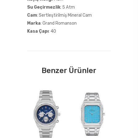
Su Geçirmezlik
: 5 Atm
Cam
: Sertleşti̇ri̇lmi̇ş Mi̇neral Cam
Marka
: Grand Romanson
Kasa Çapı
: 40
Benzer Ürünler