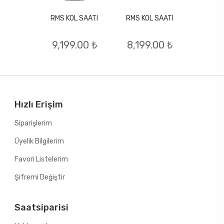
RMS KOL SAATI
RMS KOL SAATI
L SAATI
RMS KO
9,199.00 ₺
8,199.00 ₺
.00 ₺
6,69
Hızlı Erişim
Siparişlerim
Üyelik Bilgilerim
Favori Listelerim
Şifremi Değiştir
Saatsiparisi