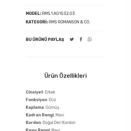
MODEL:
RMS.1.AG1532.03
KATEGORI:
RMS ROMANSON & CO.
BU ÜRÜNÜ PAYLAŞ
Ürün Özellikleri
Cinsiyet
: Erkek
Fonksiyon
: Düz
Kaplama
: Gümüş
Kadran Rengi
: Mavi̇
Kordon
: Doğal Deri̇ Kordon
Kayış Rengi
: Mavi̇