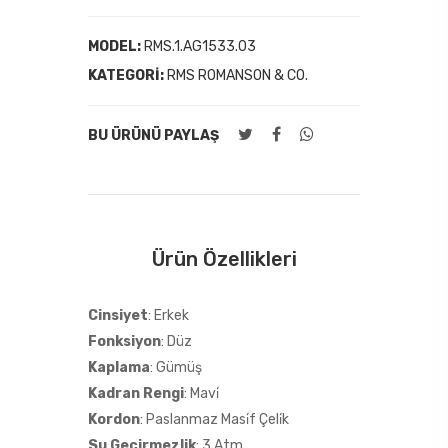
MODEL:
RMS.1.AG1533.03
KATEGORI:
RMS ROMANSON & CO.
BU ÜRÜNÜ PAYLAŞ
Ürün Özellikleri
Cinsiyet
: Erkek
Fonksiyon
: Düz
Kaplama
: Gümüş
Kadran Rengi
: Mavi̇
Kordon
: Paslanmaz Masi̇f Çeli̇k
Su Geçirmezlik
: 3 Atm