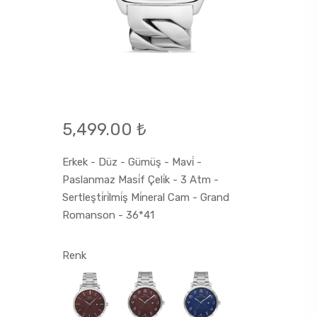
5,499.00 ₺
Erkek - Düz - Gümüş - Mavi̇ -
Paslanmaz Masi̇f Çeli̇k - 3 Atm -
Sertleşti̇ri̇lmi̇ş Mi̇neral Cam - Grand
Romanson - 36*41
Renk