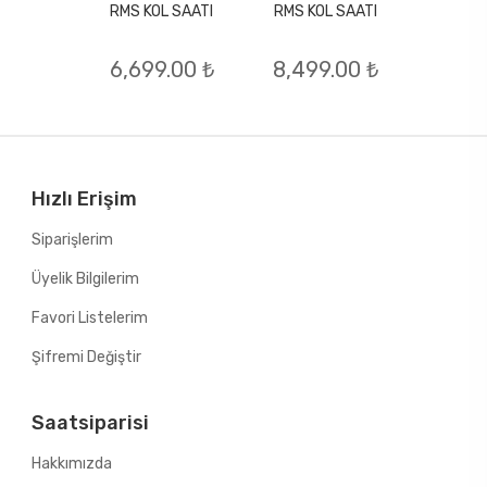
RMS KOL SAATI
RMS KOL SAATI
L SAATI
RMS KO
6,699.00 ₺
8,499.00 ₺
.00 ₺
6,79
Hızlı Erişim
Siparişlerim
Üyelik Bilgilerim
Favori Listelerim
Şifremi Değiştir
Saatsiparisi
Hakkımızda