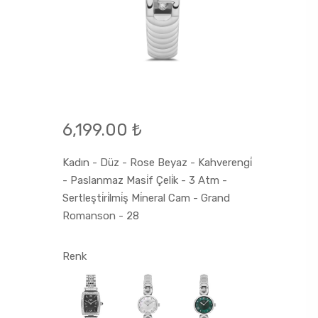
6,199.00 ₺
Kadın - Düz - Rose Beyaz - Kahverengi̇
- Paslanmaz Masi̇f Çeli̇k - 3 Atm -
Sertleşti̇ri̇lmi̇ş Mi̇neral Cam - Grand
Romanson - 28
Renk