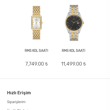
RMS KOL SAATI
RMS KOL SAATI
L SAATI
RMS KO
7,749.00 ₺
11,499.00 ₺
.00 ₺
8,44
Hızlı Erişim
Siparişlerim