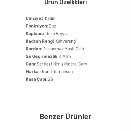
Ürün Özellikleri
Cinsiyet
: Kadın
Fonksiyon
: Düz
Kaplama
: Rose Beyaz
Kadran Rengi
: Kahverengi̇
Kordon
: Paslanmaz Masi̇f Çeli̇k
Su Geçirmezlik
: 3 Atm
Cam
: Sertleşti̇ri̇lmi̇ş Mi̇neral Cam
Marka
: Grand Romanson
Kasa Çapı
: 28
Benzer Ürünler