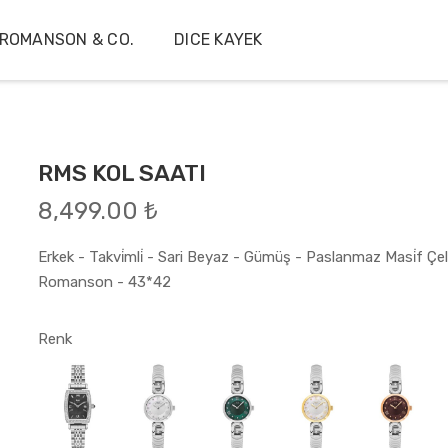
ROMANSON & CO.
DICE KAYEK
RMS KOL SAATI
8,499.00 ₺
Erkek - Takvi̇mli̇ - Sari Beyaz - Gümüş - Paslanmaz Masi̇f Çeli̇
Romanson - 43*42
Renk