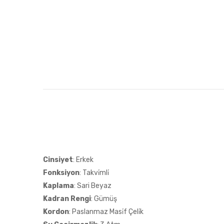
Cinsiyet
: Erkek
Fonksiyon
: Takvi̇mli̇
Kaplama
: Sari Beyaz
Kadran Rengi
: Gümüş
Kordon
: Paslanmaz Masi̇f Çeli̇k