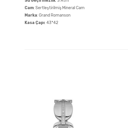
Su Geçirmezlik
: 3 Atm
Cam
: Sertleşti̇ri̇lmi̇ş Mi̇neral Cam
Marka
: Grand Romanson
Kasa Çapı
: 43*42