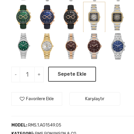
Sepete Ekle
-
+
Favorilere Ekle
Karşılaştır
MODEL:
RMS.1.AG1549.05
KATEGORI:
RMS ROMANSON & CO.