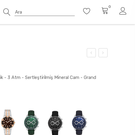
0
k - 3 Atm - Sertleşti̇ri̇lmi̇ş Mi̇neral Cam - Grand