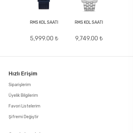
RMS KOL SAATI
RMS KOL SAATI
L SAATI
RMS KO
5,999.00 ₺
9,749.00 ₺
.00 ₺
8,69
Hızlı Erişim
Siparişlerim
Üyelik Bilgilerim
Favori Listelerim
Şifremi Değiştir