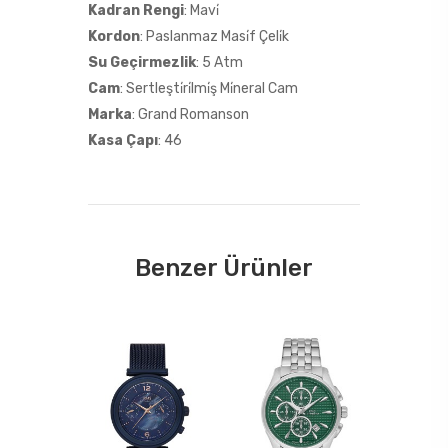
Kadran Rengi
: Mavi̇
Kordon
: Paslanmaz Masi̇f Çeli̇k
Su Geçirmezlik
: 5 Atm
Cam
: Sertleşti̇ri̇lmi̇ş Mi̇neral Cam
Marka
: Grand Romanson
Kasa Çapı
: 46
Benzer Ürünler