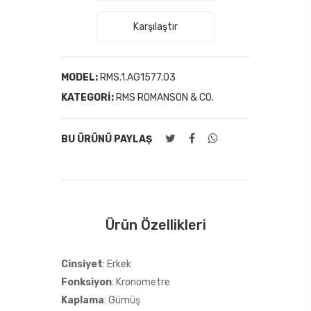
Karşılaştır
MODEL:
RMS.1.AG1577.03
KATEGORI:
RMS ROMANSON & CO.
BU ÜRÜNÜ PAYLAŞ
Ürün Özellikleri
Cinsiyet
: Erkek
Fonksiyon
: Kronometre
Kaplama
: Gümüş