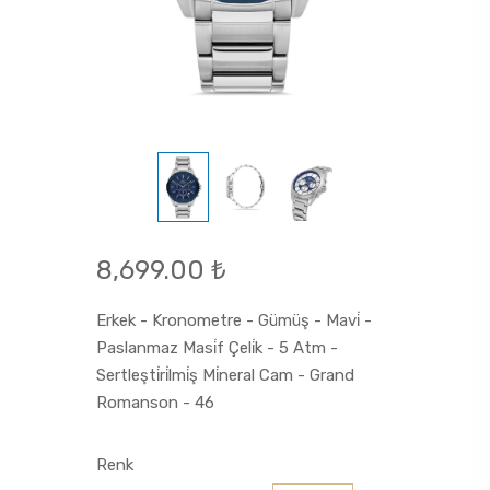
8,699.00 ₺
Erkek - Kronometre - Gümüş - Mavi̇ -
Paslanmaz Masi̇f Çeli̇k - 5 Atm -
Sertleşti̇ri̇lmi̇ş Mi̇neral Cam - Grand
Romanson - 46
Renk