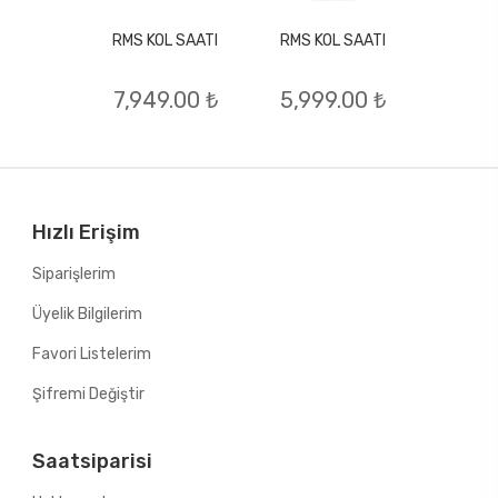
RMS KOL SAATI
RMS KOL SAATI
L SAATI
RMS KO
7,949.00 ₺
5,999.00 ₺
.00 ₺
7,79
Hızlı Erişim
Siparişlerim
Üyelik Bilgilerim
Favori Listelerim
Şifremi Değiştir
Saatsiparisi