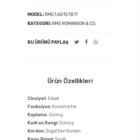
MODEL:
RMS.1.AG1578.11
KATEGORI:
RMS ROMANSON & CO.
BU ÜRÜNÜ PAYLAŞ
Ürün Özellikleri
Cinsiyet
: Erkek
Fonksiyon
: Kronometre
Kaplama
: Gümüş
Kadran Rengi
: Gümüş
Kordon
: Doğal Deri̇ Kordon
Kayış Rengi
: Si̇yah