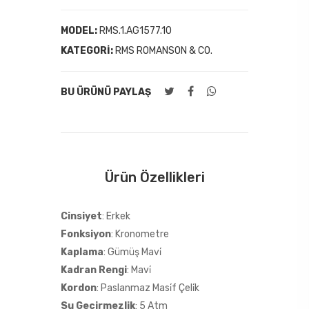
MODEL:
RMS.1.AG1577.10
KATEGORI:
RMS ROMANSON & CO.
BU ÜRÜNÜ PAYLAŞ
Ürün Özellikleri
Cinsiyet
: Erkek
Fonksiyon
: Kronometre
Kaplama
: Gümüş Mavi̇
Kadran Rengi
: Mavi̇
Kordon
: Paslanmaz Masi̇f Çeli̇k
Su Geçirmezlik
: 5 Atm