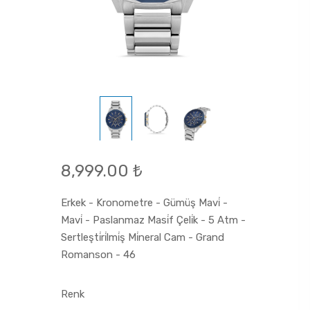
8,999.00 ₺
Erkek - Kronometre - Gümüş Mavi̇ -
Mavi̇ - Paslanmaz Masi̇f Çeli̇k - 5 Atm -
Sertleşti̇ri̇lmi̇ş Mi̇neral Cam - Grand
Romanson - 46
Renk