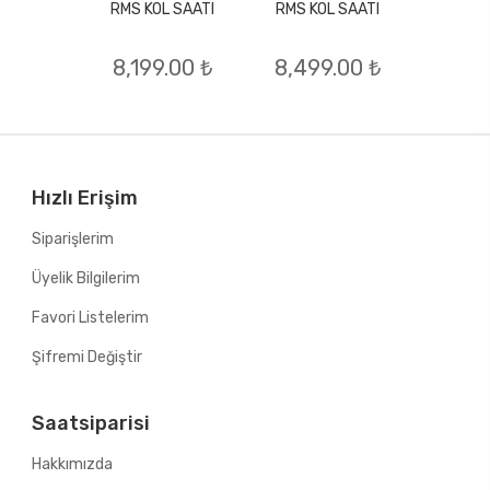
RMS KOL SAATI
RMS KOL SAATI
L SAATI
RMS KO
8,199.00 ₺
8,499.00 ₺
.00 ₺
7,49
Hızlı Erişim
Siparişlerim
Üyelik Bilgilerim
Favori Listelerim
Şifremi Değiştir
Saatsiparisi
Hakkımızda