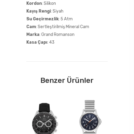
Kordon
: Si̇li̇kon
Kayış Rengi
: Si̇yah
Su Geçirmezlik
: 5 Atm
Cam
: Sertleşti̇ri̇lmi̇ş Mi̇neral Cam
Marka
: Grand Romanson
Kasa Çapı
: 43
Benzer Ürünler