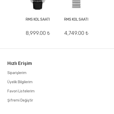
RMS KOL SAATI
RMS KOL SAATI
L SAATI
RMS KO
8,999.00 ₺
4,749.00 ₺
.00 ₺
8,99
Hızlı Erişim
Siparişlerim
Üyelik Bilgilerim
Favori Listelerim
Şifremi Değiştir