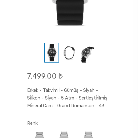
7,499.00 ₺
Erkek - Takvi̇mli̇ - Gümüş - Si̇yah -
Si̇li̇kon - Si̇yah - 5 Atm - Sertleşti̇ri̇lmi̇ş
Mi̇neral Cam - Grand Romanson - 43
Renk