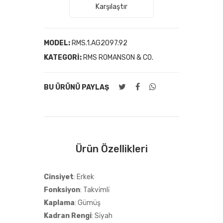
Karşılaştır
MODEL:
RMS.1.AG2097.92
KATEGORI:
RMS ROMANSON & CO.
BU ÜRÜNÜ PAYLAŞ
Ürün Özellikleri
Cinsiyet
: Erkek
Fonksiyon
: Takvi̇mli̇
Kaplama
: Gümüş
Kadran Rengi
: Si̇yah