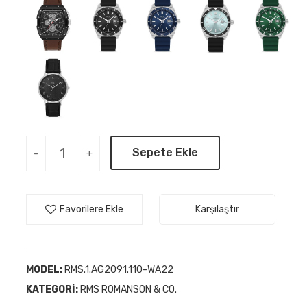
Sepete Ekle
-
+
Favorilere Ekle
Karşılaştır
MODEL:
RMS.1.AG2091.110-WA22
KATEGORI:
RMS ROMANSON & CO.