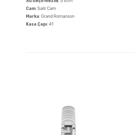
Su Geçirmezlik
: 5 Atm
Cam
: Safi̇r Cam
Marka
: Grand Romanson
Kasa Çapı
: 41