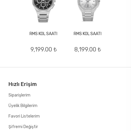
RMS KOL SAATI
RMS KOL SAATI
L SAATI
RMS KO
9,199.00 ₺
8,199.00 ₺
.00 ₺
7,74
Hızlı Erişim
Siparişlerim
Üyelik Bilgilerim
Favori Listelerim
Şifremi Değiştir