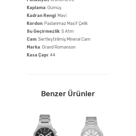
Kaplama
: Gümüş
Kadran Rengi
: Mavi̇
Kordon
: Paslanmaz Masi̇f Çeli̇k
Su Geçirmezlik
: 5 Atm
Cam
: Sertleşti̇ri̇lmi̇ş Mi̇neral Cam
Marka
: Grand Romanson
Kasa Çapı
: 44
Benzer Ürünler