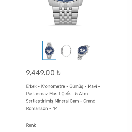
9,449.00 ₺
Erkek - Kronometre - Gümüş - Mavi̇ -
Paslanmaz Masi̇f Çeli̇k - 5 Atm -
Sertleşti̇ri̇lmi̇ş Mi̇neral Cam - Grand
Romanson - 44
Renk