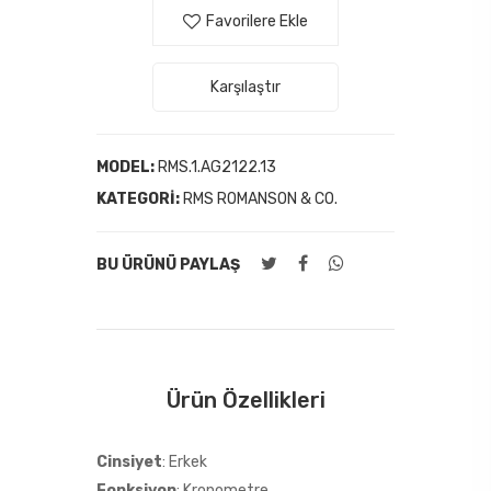
Favorilere Ekle
Karşılaştır
MODEL:
RMS.1.AG2122.13
KATEGORI:
RMS ROMANSON & CO.
BU ÜRÜNÜ PAYLAŞ
Ürün Özellikleri
Cinsiyet
: Erkek
Fonksiyon
: Kronometre