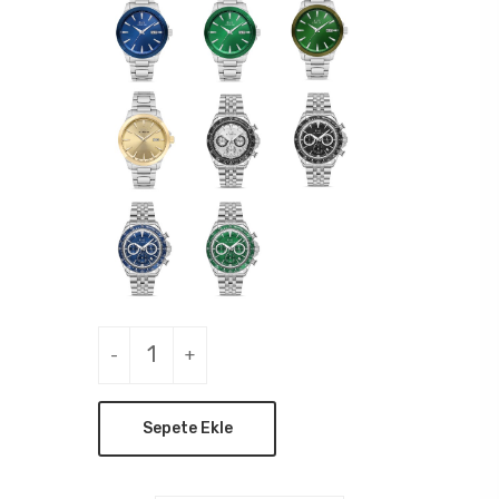
-
+
Sepete Ekle