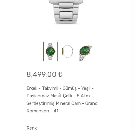
8,499.00 ₺
Erkek - Takvi̇mli̇ - Gümüş - Yeşi̇l -
Paslanmaz Masi̇f Çeli̇k - 5 Atm -
Sertleşti̇ri̇lmi̇ş Mi̇neral Cam - Grand
Romanson - 41
Renk