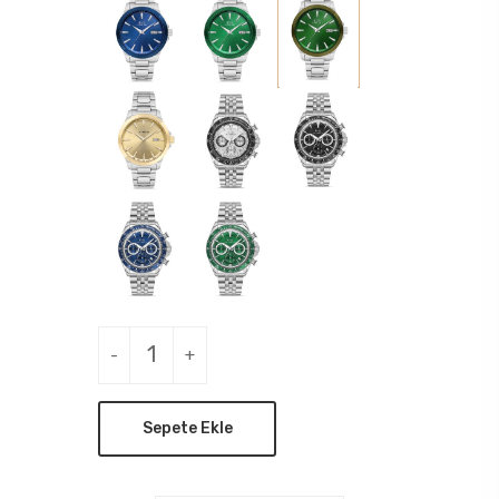
-
+
Sepete Ekle