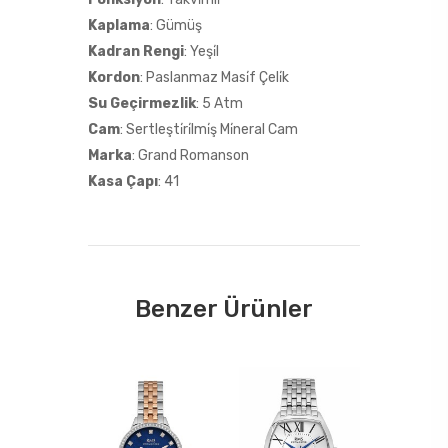
Kaplama
: Gümüş
Kadran Rengi
: Yeşi̇l
Kordon
: Paslanmaz Masi̇f Çeli̇k
Su Geçirmezlik
: 5 Atm
Cam
: Sertleşti̇ri̇lmi̇ş Mi̇neral Cam
Marka
: Grand Romanson
Kasa Çapı
: 41
Benzer Ürünler