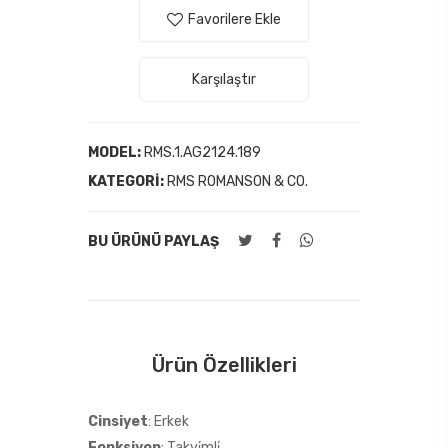
Favorilere Ekle
Karşılaştır
MODEL:
RMS.1.AG2124.189
KATEGORI:
RMS ROMANSON & CO.
BU ÜRÜNÜ PAYLAŞ
Ürün Özellikleri
Cinsiyet
: Erkek
Fonksiyon
: Takvi̇mli̇