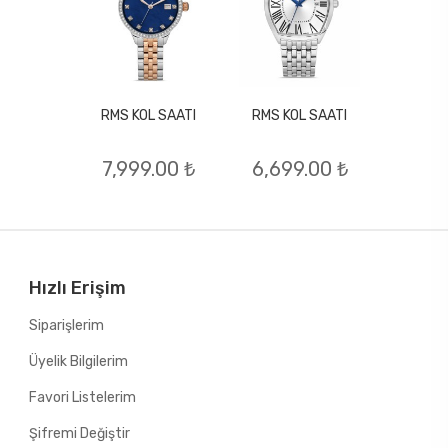
RMS KOL SAATI
RMS KOL SAATI
L SAATI
RMS KO
7,999.00 ₺
6,699.00 ₺
.00 ₺
9,74
Hızlı Erişim
Siparişlerim
Üyelik Bilgilerim
Favori Listelerim
Şifremi Değiştir