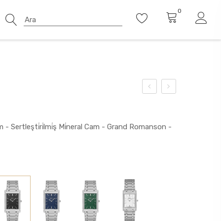
0
 - Sertleşti̇ri̇lmi̇ş Mi̇neral Cam - Grand Romanson -