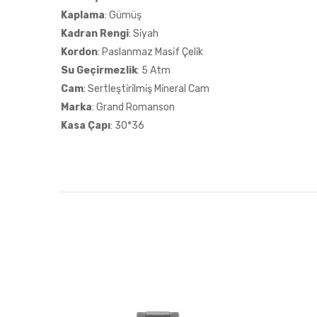
Kaplama
: Gümüş
Kadran Rengi
: Si̇yah
Kordon
: Paslanmaz Masi̇f Çeli̇k
Su Geçirmezlik
: 5 Atm
Cam
: Sertleşti̇ri̇lmi̇ş Mi̇neral Cam
Marka
: Grand Romanson
Kasa Çapı
: 30*36