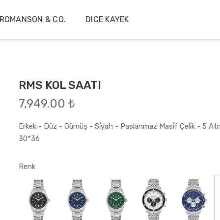
ROMANSON & CO.
DICE KAYEK
RMS KOL SAATI
7,949.00 ₺
Erkek - Düz - Gümüş - Si̇yah - Paslanmaz Masi̇f Çeli̇k - 5 Atm
30*36
Renk