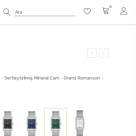
0
 - Sertleşti̇ri̇lmi̇ş Mi̇neral Cam - Grand Romanson -