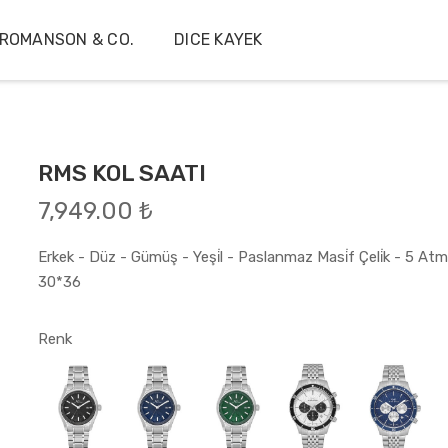
ROMANSON & CO.
DICE KAYEK
RMS KOL SAATI
7,949.00 ₺
Erkek - Düz - Gümüş - Yeşi̇l - Paslanmaz Masi̇f Çeli̇k - 5 Atm
30*36
Renk