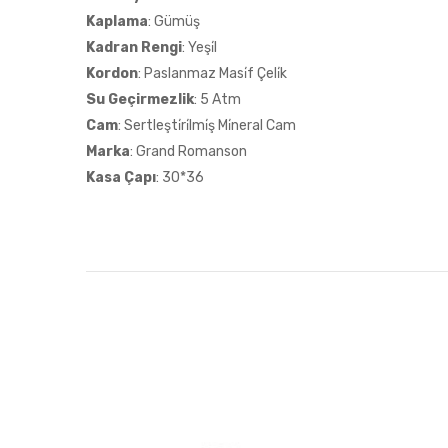
Kaplama
: Gümüş
Kadran Rengi
: Yeşi̇l
Kordon
: Paslanmaz Masi̇f Çeli̇k
Su Geçirmezlik
: 5 Atm
Cam
: Sertleşti̇ri̇lmi̇ş Mi̇neral Cam
Marka
: Grand Romanson
Kasa Çapı
: 30*36