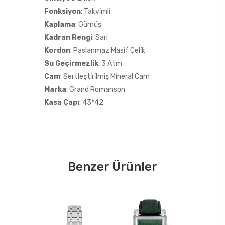
Fonksiyon
: Takvi̇mli̇
Kaplama
: Gümüş
Kadran Rengi
: Sari
Kordon
: Paslanmaz Masi̇f Çeli̇k
Su Geçirmezlik
: 3 Atm
Cam
: Sertleşti̇ri̇lmi̇ş Mi̇neral Cam
Marka
: Grand Romanson
Kasa Çapı
: 43*42
Benzer Ürünler