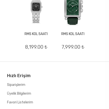
RMS KOL SAATI
RMS KOL SAATI
L SAATI
RMS KO
8,199.00 ₺
7,999.00 ₺
.00 ₺
7,94
Hızlı Erişim
Siparişlerim
Üyelik Bilgilerim
Favori Listelerim