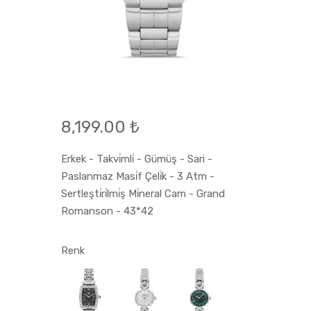
8,199.00 ₺
Erkek - Takvi̇mli̇ - Gümüş - Sari -
Paslanmaz Masi̇f Çeli̇k - 3 Atm -
Sertleşti̇ri̇lmi̇ş Mi̇neral Cam - Grand
Romanson - 43*42
Renk